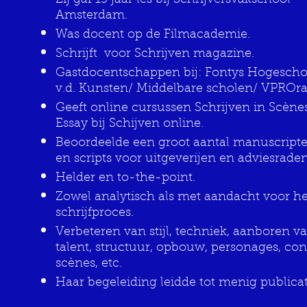
Zij gaf 15 jaar les bij Schrijversvakschool
Amsterdam.
Was docent op de Filmacademie.
Schrijft voor Schrijven magazine.
Gastdocentschappen bij: Fontys Hogescho
v.d. Kunsten/ Middelbare scholen/ VPROr
Geeft online cursussen Schrijven in Scène
Essay bij Schijven online.
Beoordeelde een groot aantal manuscript
en scripts voor uitgeverijen en adviesrade
Helder en to-the-point.
Zowel analytisch als met aandacht voor he
schrijfproces.
Verbeteren van stijl, techniek, aanboren v
talent, structuur, opbouw, personages, conf
scènes, etc.
Haar begeleiding leidde tot menig publicat